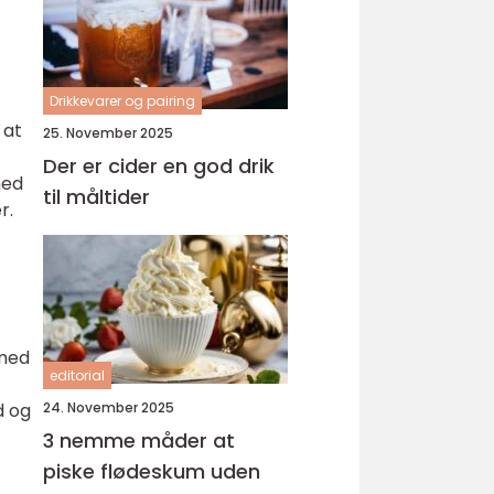
Drikkevarer og pairing
 at
25. November 2025
Der er cider en god drik
med
til måltider
r.
 med
editorial
d og
24. November 2025
3 nemme måder at
piske flødeskum uden