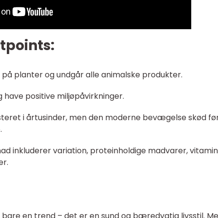
etpoints:
på planter og undgår alle animalske produkter.
have positive miljøpåvirkninger.
isteret i årtusinder, men den moderne bevægelse skød fø
.
ad inkluderer variation, proteinholdige madvarer, vitami
er.
are en trend – det er en sund og bæredygtig livsstil. M