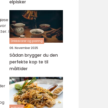
elpisker
giøse
hvor
er. I
Drikkevarer og pairing
06. November 2025
Sådan brygger du den
perfekte kop te til
måltider
der
 og
editorial