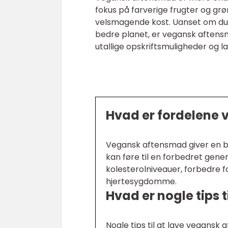
fokus på farverige frugter og gr
velsmagende kost. Uanset om du er
bedre planet, er vegansk aftensm
utallige opskriftsmuligheder og la
Hvad er fordelene
Vegansk aftensmad giver en bre
kan føre til en forbedret gen
kolesterolniveauer, forbedre 
hjertesygdomme.
Hvad er nogle tips 
Nogle tips til at lave vegans