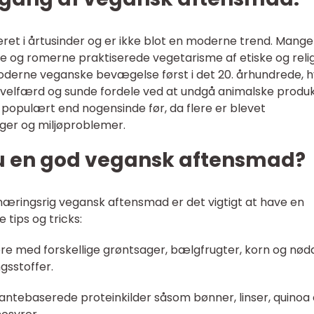
eret i årtusinder og er ikke blot en moderne trend. Mange
ne og romerne praktiserede vegetarisme af etiske og reli
oderne veganske bevægelse først i det 20. århundrede, 
velfærd og sunde fordele ved at undgå animalske produkt
opulært end nogensinde før, da flere er blevet
r og miljøproblemer.
u en god vegansk aftensmad?
æringsrig vegansk aftensmad er det vigtigt at have en
 tips og tricks:
tere med forskellige grøntsager, bælgfrugter, korn og nød
ngsstoffer.
 plantebaserede proteinkilder såsom bønner, linser, quinoa