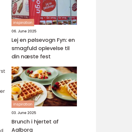
inspiration
06. June 2025
Lej en pølsevogn Fyn: en
smagfuld oplevelse til
din næste fest
rst
ner
inspiration
03. June 2025
Brunch i hjertet af
Aalborg
ed