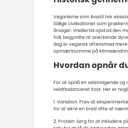
Veganisme som livsstil har eksist
tidlige civilisationer som græker
årsager. Imidlertid opstod den m
folk begyndte at anerkende dyre
dag er vegansk aftensmad mere p
opmærksomme på klimaændringe
Hvordan opnår d
For at opnå en velsmagende og n
velafbalanceret kost. Her er nogle
1. Variation: Prøv at eksperimen
for at sikre en bred vifte af næri
2. Protein: Sørg for at inkludere