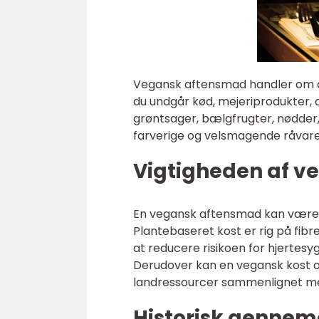
Vegansk aftensmad handler om at
du undgår kød, mejeriprodukter, æ
grøntsager, bælgfrugter, nødder
farverige og velsmagende råvare
Vigtigheden af v
En vegansk aftensmad kan være e
Plantebaseret kost er rig på fib
at reducere risikoen for hjerte
Derudover kan en vegansk kost 
landressourcer sammenlignet me
Historisk genne