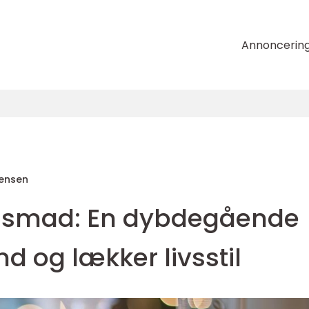
Annoncerin
tensen
nsmad: En dybdegående
nd og lækker livsstil