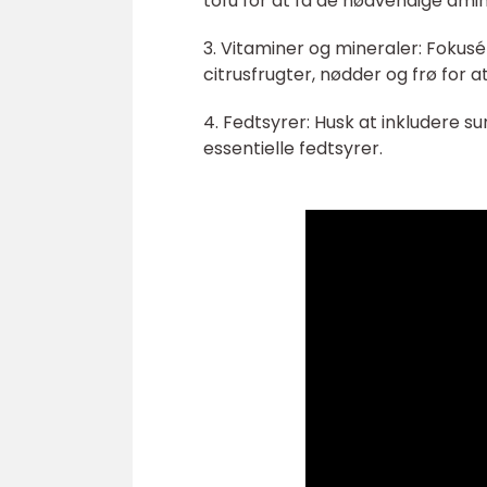
tofu for at få de nødvendige ami
3. Vitaminer og mineraler: Foku
citrusfrugter, nødder og frø for 
4. Fedtsyrer: Husk at inkludere s
essentielle fedtsyrer.