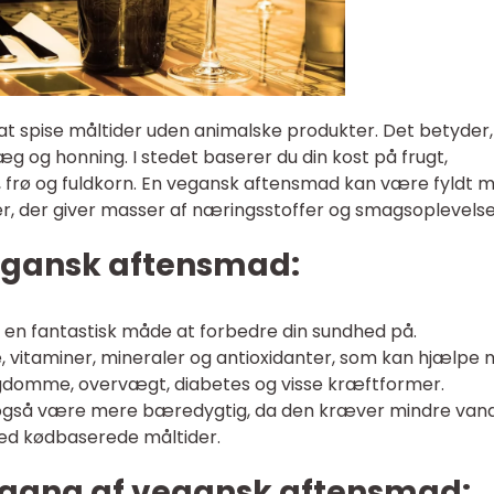
 spise måltider uden animalske produkter. Det betyder,
g og honning. I stedet baserer du din kost på frugt,
, frø og fuldkorn. En vegansk aftensmad kan være fyldt 
r, der giver masser af næringsstoffer og smagsoplevelse
egansk aftensmad:
n fantastisk måde at forbedre din sundhed på.
re, vitaminer, mineraler og antioxidanter, som kan hjælpe
sygdomme, overvægt, diabetes og visse kræftformer.
også være mere bæredygtig, da den kræver mindre van
d kødbaserede måltider.
mgang af vegansk aftensmad: