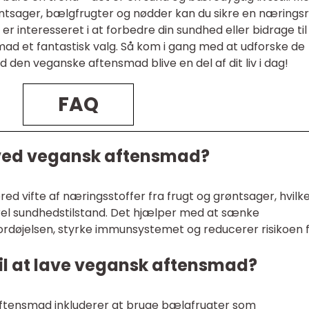
øntsager, bælgfrugter og nødder kan du sikre en næringsr
 interesseret i at forbedre din sundhed eller bidrage til
ad et fantastisk valg. Så kom i gang med at udforske de
d den veganske aftensmad blive en del af dit liv i dag!
FAQ
 ved vegansk aftensmad?
d vifte af næringsstoffer fra frugt og grøntsager, hvilk
erel sundhedstilstand. Det hjælper med at sænke
fordøjelsen, styrke immunsystemet og reducerer risikoen 
til at lave vegansk aftensmad?
k aftensmad inkluderer at bruge bælgfrugter som