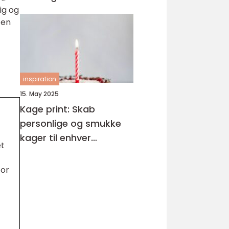
ig og
 en
inspiration
15. May 2025
Kage print: Skab
personlige og smukke
kager til enhver
et
anledning
for