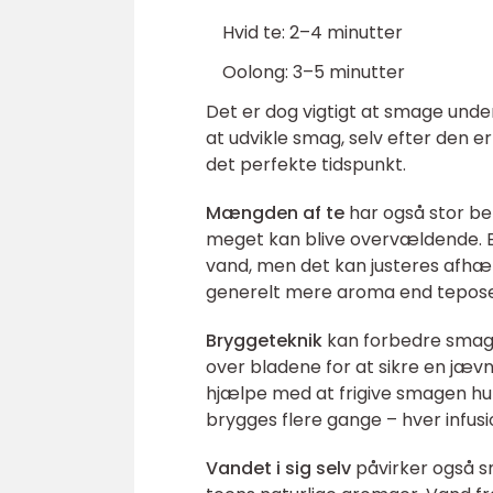
Hvid te: 2–4 minutter
Oolong: 3–5 minutter
Det er dog vigtigt at smage unde
at udvikle smag, selv efter den er
det perfekte tidspunkt.
Mængden af te
har også stor bet
meget kan blive overvældende. E
vand, men det kan justeres afhæn
generelt mere aroma end teposer, 
Bryggeteknik
kan forbedre smage
over bladene for at sikre en jævn
hjælpe med at frigive smagen hur
brygges flere gange – hver infu
Vandet i sig selv
påvirker også s