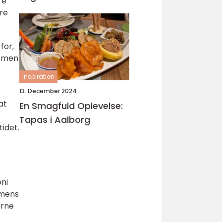
re
anledning
ære
for,
, men
inspiration
13. December 2024
at
En Smagfuld Oplevelse:
Tapas i Aalborg
tidet.
ni
 mens
erne