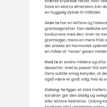
stærke krydrede retter, hvor tee
have en ekstra dimension, kan du
en hyggelig dybde til måltidet.
Grøn te
har en lettere og friskere 
grøntsagsretter. Den delikate s
konkurrere med den. Grøn te med 
grøntsager, mens en mere frisk og
der ønsker en harmonisk oplevel
en måde at “rense” ganen mellem 
Hvid te
er endnu mildere og ofte s
desserter. Hvid te passer fint s
Dens subtile smag betyder, at de
også være et godt valg, hvis du 
Oolong-te
ligger et sted mellem
karakter gør den alsidig og velegn
eller lettere kødretter. Oolong 
krydrede eller umamirige retter