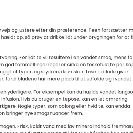
rvejs og justere efter din præference. Teen fortsætter 
 hældt op, så prøv at drikke lidt under brygningen for at 
ydning. For lidt te vil resultere i en vandet smag, mens fo
n god tommelfingerregel er cirka en teskefuld te per ko
gigt af typen og styrken, du ønsker. Løse teblade giver
fordi bladene har mere plads til at udfolde sig i vandet.
n yderligere. For eksempel kan du hælde vandet langs
 infusion. Hvis du bruger en tepose, kan en let omrøring
tigere. Nogle typer, som oolong eller hvid te, kan endda
sion bringer nye smagsnuancer frem.
magen. Frisk, koldt vand med lav mineralindhold fremhæ