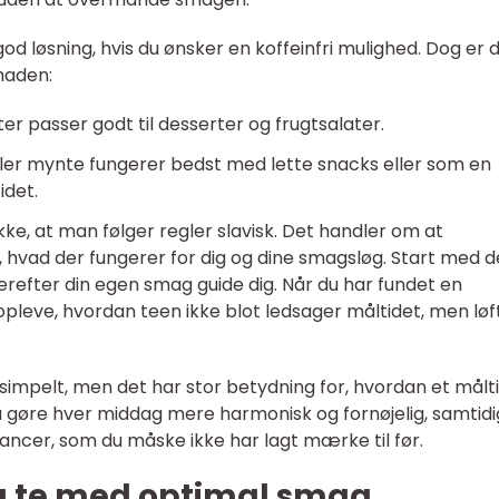
d løsning, hvis du ønsker en koffeinfri mulighed. Dog er 
maden:
r passer godt til desserter og frugtsalater.
ller mynte fungerer bedst med lette snacks eller som en
idet.
, at man følger regler slavisk. Det handler om at
hvad der fungerer for dig og dine smagsløg. Start med d
erefter din egen smag guide dig. Når du har fundet en
 opleve, hvordan teen ikke blot ledsager måltidet, men løf
e simpelt, men det har stor betydning for, hvordan et målt
 gøre hver middag mere harmonisk og fornøjelig, samtidi
cer, som du måske ikke har lagt mærke til før.
u te med optimal smag