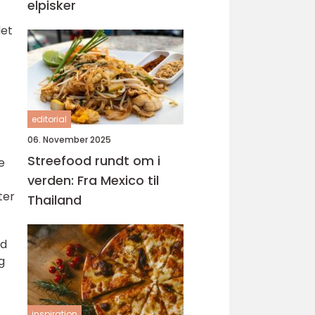
elpisker
det
editorial
06. November 2025
Streefood rundt om i
e
verden: Fra Mexico til
ter
Thailand
id
g
inspiration