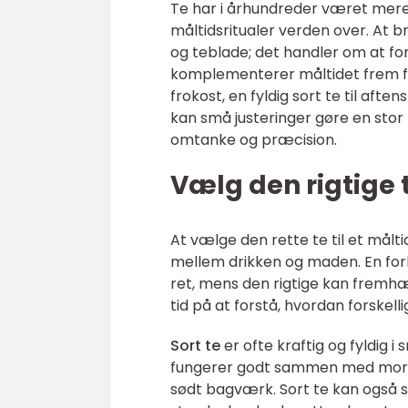
Te har i århundreder været mere e
måltidsritualer verden over. At
og teblade; det handler om at f
komplementerer måltidet frem for
frokost, en fyldig sort te til af
kan små justeringer gøre en stor
omtanke og præcision.
Vælg den rigtige t
At vælge den rette te til et mål
mellem drikken og maden. En fo
ret, mens den rigtige kan fremhæ
tid på at forstå, hvordan forskelli
Sort te
er ofte kraftig og fyldig i
fungerer godt sammen med morge
sødt bagværk. Sort te kan også s