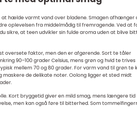
om at hælde varmt vand over bladene. Smagen afhænger 
re oplevelsen fra middelmådig til fremragende. Ved at f
sikre, at teen udvikler sin fulde aroma uden at blive bit
t oversete faktor, men den er afgørende. Sort te tåler
kring 90–100 grader Celsius, mens grøn og hvid te trives
ypisk mellem 70 og 80 grader. For varm vand til grøn te 
g maskere de delikate noter. Oolong ligger et sted midt
ader.
 rolle. Kort bryggetid giver en mild smag, mens længere tid
else, men kan også føre til bitterhed. Som tommelfinger