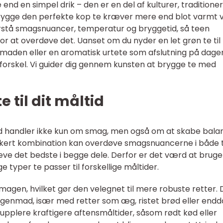
nd en simpel drik – den er en del af kulturer, traditione
 brygge den perfekte kop te kræver mere end blot varmt 
orstå smagsnuancer, temperatur og bryggetid, så teen
 at overdøve det. Uanset om du nyder en let grøn te til
tensmaden eller en aromatisk urtete som afslutning på dage
 forskel. Vi guider dig gennem kunsten at brygge te med
e til dit måltid
tid handler ikke kun om smag, men også om at skabe bala
rkert kombination kan overdøve smagsnuancerne i både 
ve det bedste i begge dele. Derfor er det værd at bruge 
ge typer te passer til forskellige måltider.
 smagen, hvilket gør den velegnet til mere robuste retter.
nmad, især med retter som æg, ristet brød eller endda
upplere kraftigere aftensmåltider, såsom rødt kød eller