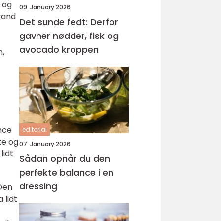
r og
09. January 2026
vand
Det sunde fedt: Derfor
gavner nødder, fisk og
avocado kroppen
n,
nce
editorial
te og
07. January 2026
lidt
Sådan opnår du den
perfekte balance i en
dressing
 Den
 lidt