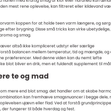
ra hanen med kraftig smag af klor eller hårdhed kan ænd
 den mest rene oplevelse, kan filtreret eller kildevand v
: forvarm koppen for at holde teen varm længere, og sørg 
nge efter brygning. Disse små tricks kan virke ubetydelige
 aroma og smag.
æver altså ikke kompliceret udstyr eller særlige
forstå balancen mellem temperatur, tid og mængde, og 
ne præferencer. Med denne viden kan du nemt løfte
ke blot bliver en drik, men et fuldendt supplement til mål
nere te og mad
 om mere end blot smag; det handler om at skabe harmo
e kombination kan fremhæve smagsnuancer i begge dele,
oplevelsen ujævn eller flad. Ved at forstå grundprincipp
 der fungerer til både hverdag og fest.