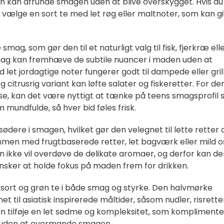
n kan afrunde smagen uden at blive overskygget. Hvis du 
 vælge en sort te med let røg eller maltnoter, som kan g
smag, som gør den til et naturligt valg til fisk, fjerkræ ell
mag kan fremhæve de subtile nuancer i maden uden at
let jordagtige noter fungerer godt til dampede eller gri
 citrusrig variant kan løfte salater og fiskeretter. For de
se, kan det være nyttigt at tænke på teens smagsprofil
mundfulde, så hver bid føles frisk.
ødere i smagen, hvilket gør den velegnet til lette retter 
ammen med frugtbaserede retter, let bagværk eller mild o
n ikke vil overdøve de delikate aromaer, og derfor kan d
ønsker at holde fokus på maden frem for drikken.
 sort og grøn te i både smag og styrke. Den halvmørke
et til asiatisk inspirerede måltider, såsom nudler, risrette
kan tilføje en let sødme og kompleksitet, som kompliment
, uden at overmande smagen.