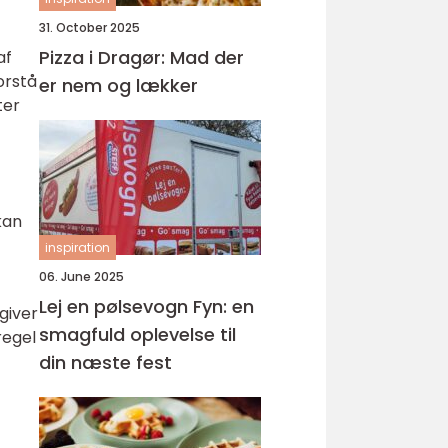
31. October 2025
Pizza i Dragør: Mad der
af
orstå
er nem og lækker
ter
kan
inspiration
06. June 2025
Lej en pølsevogn Fyn: en
 giver
smagfuld oplevelse til
regel
din næste fest