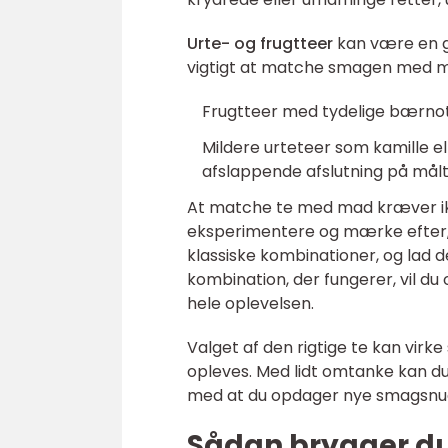
Urte- og frugtteer
kan være en go
vigtigt at matche smagen med 
Frugtteer med tydelige bærnote
Mildere urteteer som kamille e
afslappende afslutning på målt
At matche te med mad kræver ikke
eksperimentere og mærke efter, 
klassiske kombinationer, og lad d
kombination, der fungerer, vil du
hele oplevelsen.
Valget af den rigtige te kan virk
opleves. Med lidt omtanke kan du
med at du opdager nye smagsnuan
Sådan brygger d