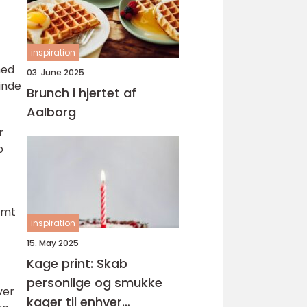
inspiration
med
03. June 2025
finde
Brunch i hjertet af
Aalborg
r
p
omt
inspiration
15. May 2025
Kage print: Skab
personlige og smukke
ver
kager til enhver