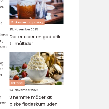
vil
ive
Drikkevarer og pairing
er
25. November 2025
llede
Der er cider en god drik
m,
til måltider
 som
og
st.
en
editorial
24. November 2025
3 nemme måder at
r
erer
piske flødeskum uden