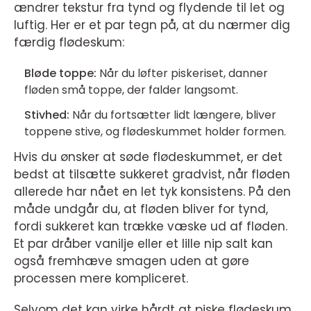
ændrer tekstur fra tynd og flydende til let og
luftig. Her er et par tegn på, at du nærmer dig
færdig flødeskum:
Bløde toppe:
Når du løfter piskeriset, danner
fløden små toppe, der falder langsomt.
Stivhed:
Når du fortsætter lidt længere, bliver
toppene stive, og flødeskummet holder formen.
Hvis du ønsker at søde flødeskummet, er det
bedst at tilsætte sukkeret gradvist, når fløden
allerede har nået en let tyk konsistens. På den
måde undgår du, at fløden bliver for tynd,
fordi sukkeret kan trække væske ud af fløden.
Et par dråber vanilje eller et lille nip salt kan
også fremhæve smagen uden at gøre
processen mere kompliceret.
Selvom det kan virke hårdt at piske flødeskum