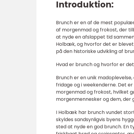
Introduktion:
Brunch er en af de mest populær
af morgenmad og frokost, der tilb
at nyde en afslappet tid sammen m
Holbæk, og hvorfor det er blevet 
på den historiske udvikling af b
Hvad er brunch og hvorfor er de
Brunch er en unik madoplevelse,
fridage og i weekenderne. Det er
morgenmad og frokost, hvilket gør 
morgenmennesker og dem, der ge
I Holbæk har brunch vundet stort
skyldes sandsynligvis byens hygge
sted at nyde en god brunch. En t
friskbagt brød og croissanter, æg