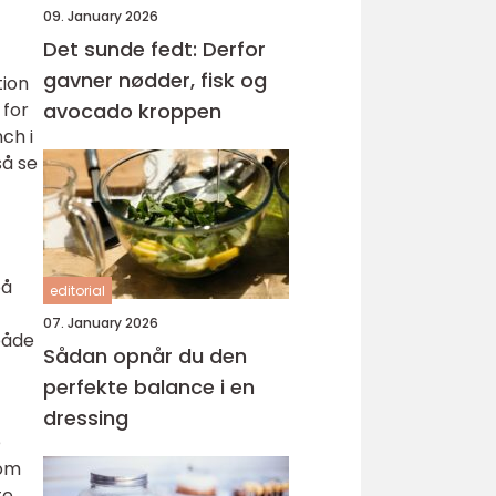
09. January 2026
Det sunde fedt: Derfor
gavner nødder, fisk og
tion
 for
avocado kroppen
ch i
så se
på
editorial
07. January 2026
 både
Sådan opnår du den
perfekte balance i en
dressing
e
som
e.