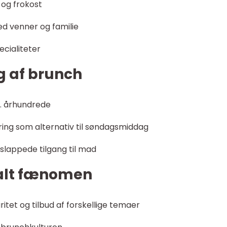
og frokost
ed venner og familie
ecialiteter
ng af brunch
19. århundrede
ering som alternativ til søndagsmiddag
slappede tilgang til mad
alt fænomen
t og tilbud af forskellige temaer