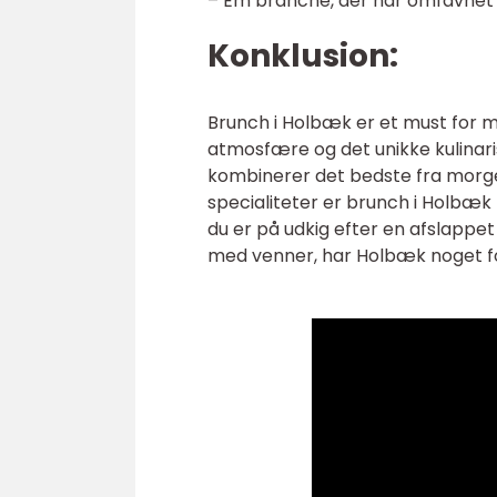
– Em branche, der har omfavnet
Konklusion:
Brunch i Holbæk er et must for m
atmosfære og det unikke kulinaris
kombinerer det bedste fra morgen
specialiteter er brunch i Holbæk
du er på udkig efter en afslappe
med venner, har Holbæk noget f