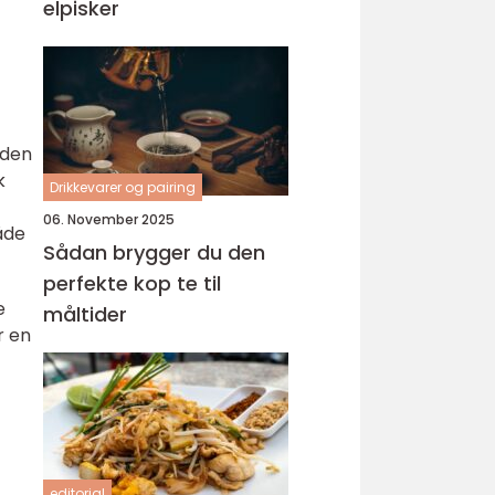
elpisker
 den
k
Drikkevarer og pairing
06. November 2025
åde
Sådan brygger du den
perfekte kop te til
e
måltider
r en
editorial