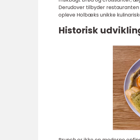
Derudover tilbyder restauranten o
opleve Holbæks unikke kulinariske
Historisk udviklin
Brunch er ikke en moderne opfindel