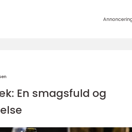
Annoncerin
sen
æk: En smagsfuld og
velse