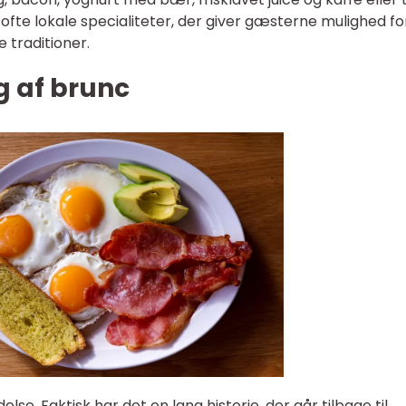
fte lokale specialiteter, der giver gæsterne mulighed fo
 traditioner.
g af brunc
se. Faktisk har det en lang historie, der går tilbage til