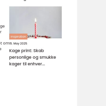
ige
r
inspiration
et om
15. May 2025
e
Kage print: Skab
personlige og smukke
kager til enhver
anledning