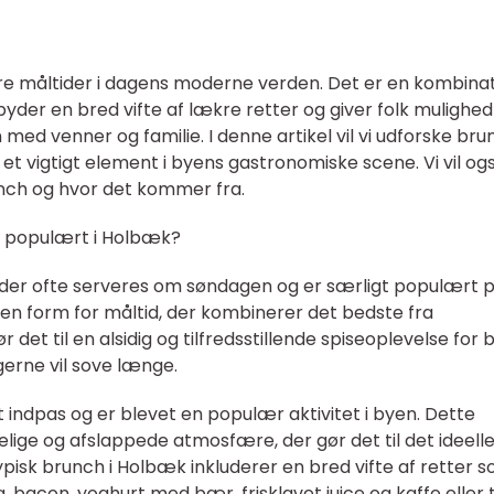
e måltider i dagens moderne verden. Det er en kombina
yder en bred vifte af lækre retter og giver folk mulighed
ed venner og familie. I denne artikel vil vi udforske brun
et vigtigt element i byens gastronomiske scene. Vi vil og
runch og hvor det kommer fra.
t populært i Holbæk?
 der ofte serveres om søndagen og er særligt populært 
 en form for måltid, der kombinerer det bedste fra
det til en alsidig og tilfredsstillende spiseoplevelse for
rne vil sove længe.
 indpas og er blevet en populær aktivitet i byen. Dette
lige og afslappede atmosfære, der gør det til det ideell
ypisk brunch i Holbæk inkluderer en bred vifte af retter 
, bacon, yoghurt med bær, frisklavet juice og kaffe eller t