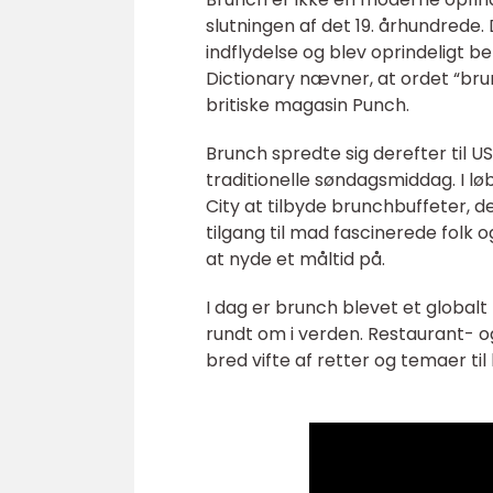
slutningen af det 19. århundrede
indflydelse og blev oprindeligt b
Dictionary nævner, at ordet “brunch
britiske magasin Punch.
Brunch spredte sig derefter til US
traditionelle søndagsmiddag. I lø
City at tilbyde brunchbuffeter, 
tilgang til mad fascinerede fol
at nyde et måltid på.
I dag er brunch blevet et globa
rundt om i verden. Restaurant- o
bred vifte af retter og temaer ti