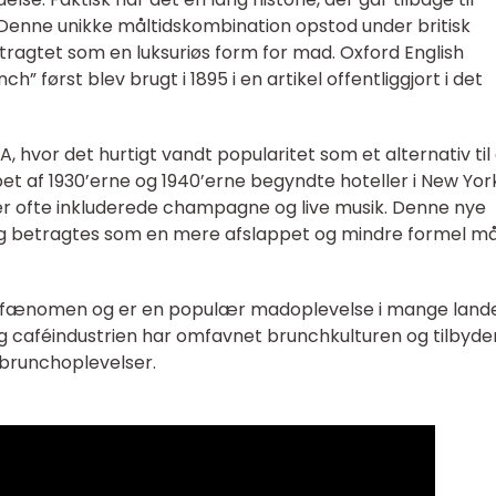
. Denne unikke måltidskombination opstod under britisk
etragtet som en luksuriøs form for mad. Oxford English
” først blev brugt i 1895 i en artikel offentliggjort i det
A, hvor det hurtigt vandt popularitet som et alternativ til
bet af 1930’erne og 1940’erne begyndte hoteller i New Yor
der ofte inkluderede champagne og live musik. Denne nye
k og betragtes som en mere afslappet og mindre formel m
lt fænomen og er en populær madoplevelse i mange land
g caféindustrien har omfavnet brunchkulturen og tilbyde
l brunchoplevelser.