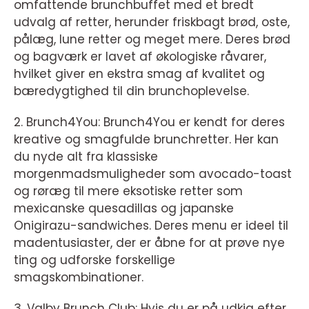
omfattende brunchbuffet med et bredt
udvalg af retter, herunder friskbagt brød, oste,
pålæg, lune retter og meget mere. Deres brød
og bagværk er lavet af økologiske råvarer,
hvilket giver en ekstra smag af kvalitet og
bæredygtighed til din brunchoplevelse.
2. Brunch4You: Brunch4You er kendt for deres
kreative og smagfulde brunchretter. Her kan
du nyde alt fra klassiske
morgenmadsmuligheder som avocado-toast
og røræg til mere eksotiske retter som
mexicanske quesadillas og japanske
Onigirazu-sandwiches. Deres menu er ideel til
madentusiaster, der er åbne for at prøve nye
ting og udforske forskellige
smagskombinationer.
3. Valby Brunch Club: Hvis du er på udkig efter