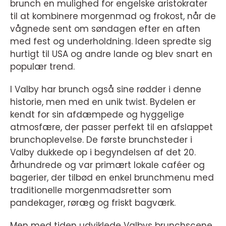
brunch en mulighed for engelske aristokrater
til at kombinere morgenmad og frokost, når de
vågnede sent om søndagen efter en aften
med fest og underholdning. Ideen spredte sig
hurtigt til USA og andre lande og blev snart en
populær trend.
I Valby har brunch også sine rødder i denne
historie, men med en unik twist. Bydelen er
kendt for sin afdæmpede og hyggelige
atmosfære, der passer perfekt til en afslappet
brunchoplevelse. De første brunchsteder i
Valby dukkede op i begyndelsen af det 20.
århundrede og var primært lokale caféer og
bagerier, der tilbød en enkel brunchmenu med
traditionelle morgenmadsretter som
pandekager, røræg og friskt bagværk.
Men med tiden udviklede Valbys brunchscene