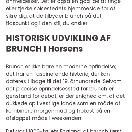
anmeldelser. Det er også en god idé at ringe
eller tjekke spisestedets hjemmeside for at
sikre dig, at de tilbyder brunch på det
tidspunkt og i den stil, du ønsker.
HISTORISK UDVIKLING AF
BRUNCH I Horsens
Brunch er ikke bare en moderne opfindelse;
det har en fascinerende historie, der kan
dateres tilbage til det 19. århundrede. Selvom
det præcise oprindelsessted for brunch er
genstand for debat, er der enighed om, at det
dukkede op i vestlige lande som en måde at
kombinere morgenmad og frokost på en
afslappet måde i weekenden.
Det var i 1800-tallets England, at brunch først