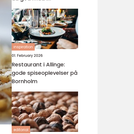
nærmiljøet
inspiration
01. February 2026
Restaurant i Allinge:
gode spiseoplevelser på
Bornholm
editorial