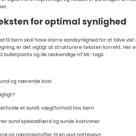
ser.
teksten for optimal synlighed
 til børn skal have større sandsynlighed for at blive vis
ning, er det vigtigt at strukturere teksten korrekt. Her e
med bulletpoints og de nødvendige HTML-tags:
l sund og nærende kost
igtigt?
etholde et sundt vægtforhold hos børn
er sund spiseadfærd og sunde kostvaner
ergi og næringsstoffer til en god nattesøvn