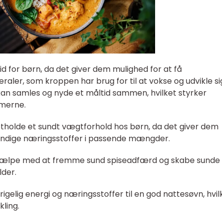
 for børn, da det giver dem mulighed for at få
raler, som kroppen har brug for til at vokse og udvikle si
 kan samles og nyde et måltid sammen, hvilket styrker
merne.
etholde et sundt vægtforhold hos børn, da det giver dem
endige næringsstoffer i passende mængder.
hjælpe med at fremme sund spiseadfærd og skabe sunde
lder.
rigelig energi og næringsstoffer til en god nattesøvn, hvil
kling.