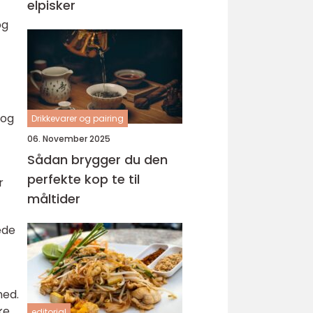
elpisker
og
 og
Drikkevarer og pairing
06. November 2025
Sådan brygger du den
perfekte kop te til
r
måltider
ede
hed.
ke,
editorial