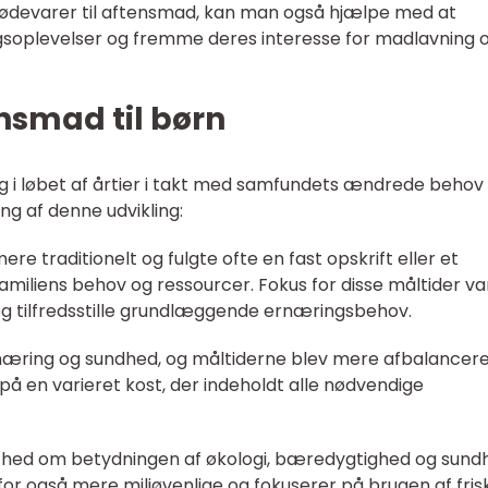
f fødevarer til aftensmad, kan man også hjælpe med at
gsoplevelser og fremme deres interesse for madlavning 
nsmad til børn
sig i løbet af årtier i takt med samfundets ændrede behov
g af denne udvikling:
ere traditionelt og fulgte ofte en fast opskrift eller et
amiliens behov og ressourcer. Fokus for disse måltider va
 tilfredsstille grundlæggende ernæringsbehov.
rnæring og sundhed, og måltiderne blev mere afbalancer
å en varieret kost, der indeholdt alle nødvendige
dsthed om betydningen af økologi, bæredygtighed og sund
rfor også mere miljøvenlige og fokuserer på brugen af fris