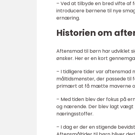
– Ved at tilbyde en bred vifte a
introducere børnene til nye sma
ernæring.
Historien om afte
Aftensmad til børn har udviklet 
ønsker. Her er en kort gennemgan
– I tidligere tider var aftensmad m
måltidsmønster, der passede til f
primært at få mætte maverne og
– Med tiden blev der fokus på e
og nærende. Der blev lagt vægt p
næringsstoffer.
– I dag er der en stigende bevi
Aftensmåltider til børn bliver de