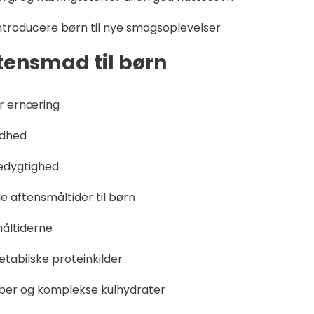
introducere børn til nye smagsoplevelser
ftensmad til børn
ær ernæring
ndhed
edygtighed
aftensmåltider til børn
måltiderne
etabilske proteinkilder
 fiber og komplekse kulhydrater