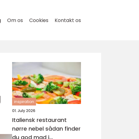
g
Om os
Cookies
Kontakt os
g
inspiration
01. July 2026
Italiensk restaurant
nørre nebel sådan finder
du god mad i