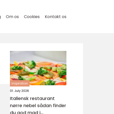
g
Om os
Cookies
Kontakt os
inspiration
01. July 2026
Italiensk restaurant
nørre nebel sådan finder
du god mad i