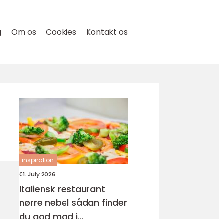
g
Om os
Cookies
Kontakt os
inspiration
01. July 2026
Italiensk restaurant
nørre nebel sådan finder
du god mad i