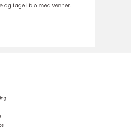
e og tage i bio med venner.
u
ing
s
os