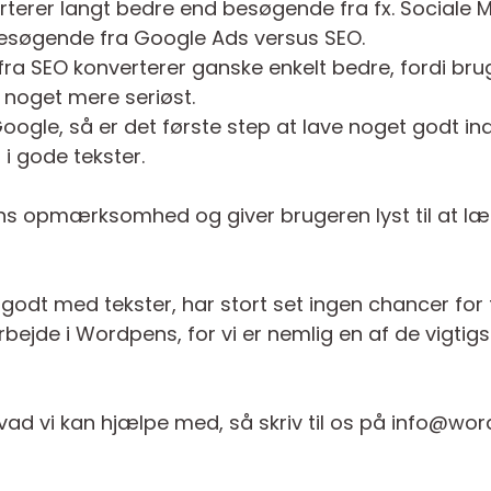
erer langt bedre end besøgende fra fx. Sociale M
besøgende fra Google Ads versus SEO.
n fra SEO konverterer ganske enkelt bedre, fordi br
 noget mere seriøst.
Google, så er det første step at lave noget godt in
 i gode tekster.
ns opmærksomhed og giver brugeren lyst til at l
godt med tekster, har stort set ingen chancer for
rbejde i Wordpens, for vi er nemlig en af de vigtig
vad vi kan hjælpe med, så skriv til os på info@w