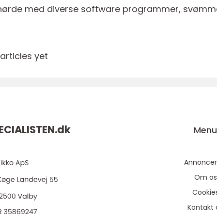
 at nørde med diverse software programmer, svømm
rticles yet
CIALISTEN.
dk
Men
Annoncer
Om os
Cookie
Kontakt 