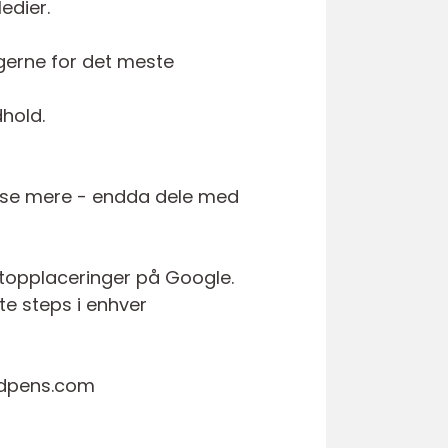
edier.
ugerne for det meste
dhold.
æse mere - endda dele med
 topplaceringer på Google.
ste steps i enhver
ordpens.com